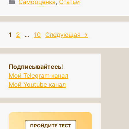
Рубрики
Самооценка
,
Статьи
Страница
Страница
Страница
1
2
…
10
Следующая
→
Подписывайтесь
!
Мой Telegram канал
Мой Youtube канал